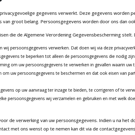
privacygevoelige gegevens verwerkt. Deze gegevens worden p
van groot belang. Persoonsgegevens worden door ons dan ook z
eisen die de Algemene Verordening Gegevensbescherming stelt. D
n wij persoonsgegevens verwerken. Dat doen wij via deze privacyverk
egevens te beperken tot alleen de persoonsgegevens die nodig zijn 
mming om uw persoonsgegevens te verwerken in gevallen waarin uw t
 om uw persoonsgegevens te beschermen en dat ook eisen van parti
vens op uw aanvraag ter inzage te bieden, te corrigeren of te verwi
 welke persoonsgegevens wij verzamelen en gebruiken en met welk doel.
jk voor de verwerking van uw persoonsgegevens. Indien u na het do
ontact met ons wenst op te nemen kan dit via de contactgegeven